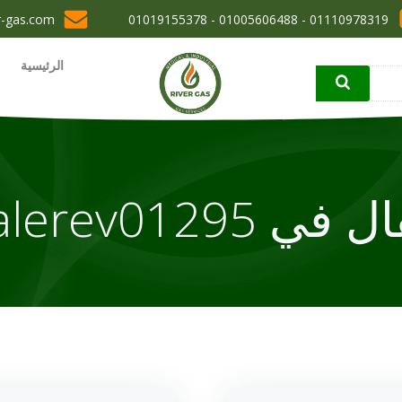
r-gas.com
01110978319 - 01005606488 - 01019155378
الرئيسية
ال في
alerev01295