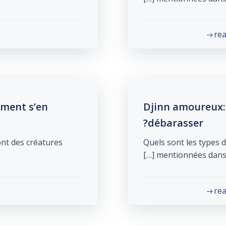
re
mment s’en
Djinn amoureux: 
débarasser?
ont des créatures
Quels sont les types d
mentionnées dans la 
re