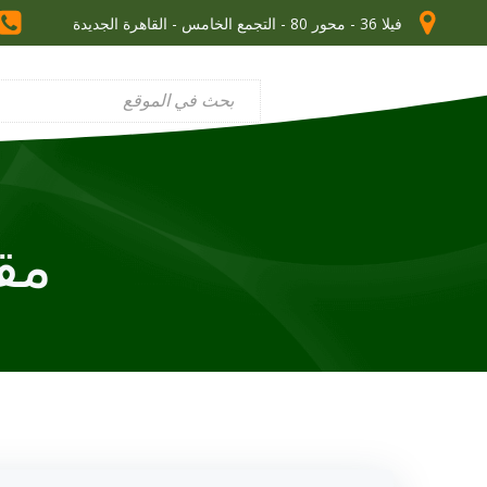
فيلا 36 - محور 80 - التجمع الخامس - القاهرة الجديدة
مق