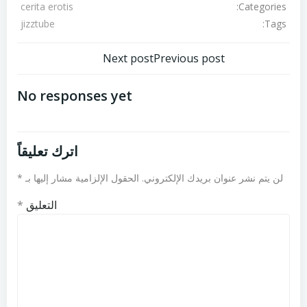
Categories:
cerita erotis
Tags:
jizztube
تصفّح
تصفّح
Next post
Previous post
المقالات
المقالات
No responses yet
اترك تعليقاً
لن يتم نشر عنوان بريدك الإلكتروني.
الحقول الإلزامية مشار إليها بـ
*
التعليق
*