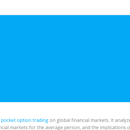
f
pocket option trading
on global financial markets. It analyz
inancial markets for the average person, and the implications 