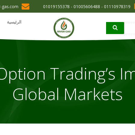
r-gas.com
01110978319 - 01005606488 - 01019155378
الرئيسية
Option Trading’s I
Global Markets