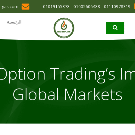
r-gas.com
01110978319 - 01005606488 - 01019155378
الرئيسية
Option Trading’s I
Global Markets