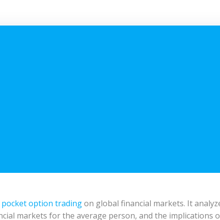
f
pocket option trading
on global financial markets. It analyz
inancial markets for the average person, and the implications 