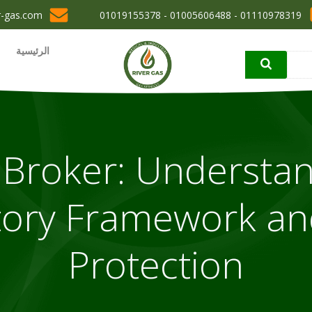
r-gas.com
01110978319 - 01005606488 - 01019155378
الرئيسية
Broker: Understan
tory Framework and
Protection