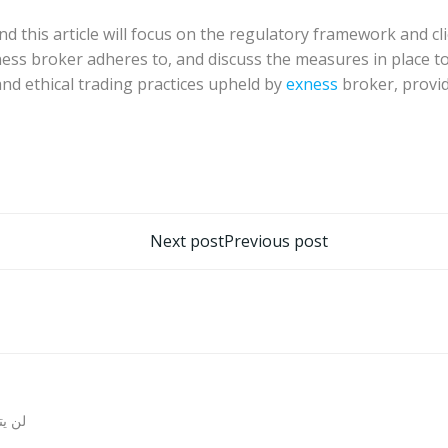
d this article will focus on the regulatory framework and cl
xness broker adheres to, and discuss the measures in place to 
nd ethical trading practices upheld by
exness
broker, provid
تصفّح
Next post
Previous post
المقالات
لن يت