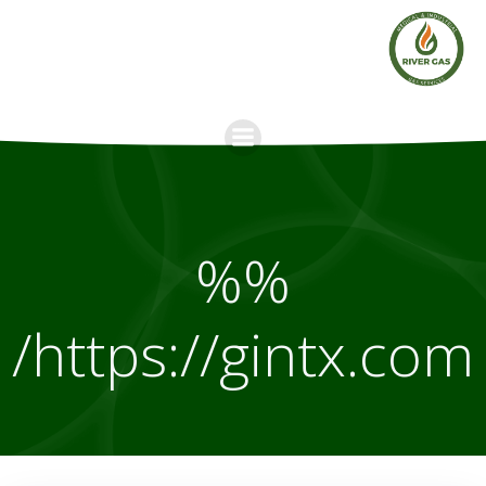
Skip
to
content
%%
https://gintx.com/