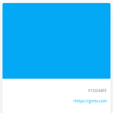
91D044FE
https://gintx.com/